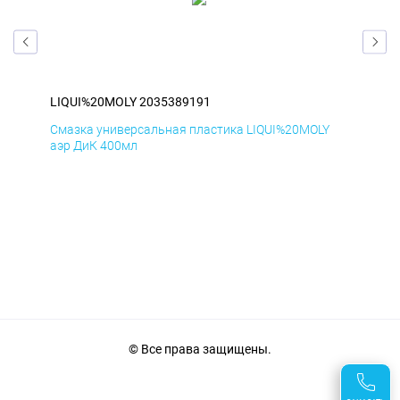
LIQUI%20MOLY 2035389191
LIQ
Y
Смазка универсальная пластика LIQUI%20MOLY
Сма
аэр ДиК 400мл
аэр
© Все права защищены.