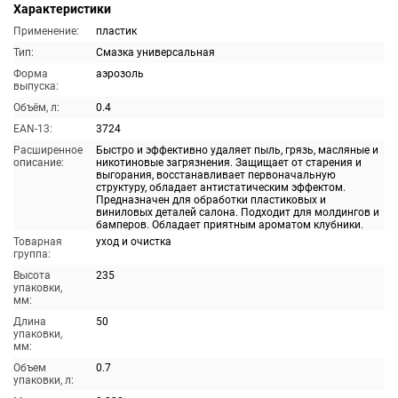
Характеристики
Применение:
пластик
Тип:
Смазка универсальная
Форма
аэрозоль
выпуска:
Объём, л:
0.4
EAN-13:
3724
Расширенное
Быстро и эффективно удаляет пыль, грязь, масляные и
описание:
никотиновые загрязнения. Защищает от старения и
выгорания, восстанавливает первоначальную
структуру, обладает антистатическим эффектом.
Предназначен для обработки пластиковых и
виниловых деталей салона. Подходит для молдингов и
бамперов. Обладает приятным ароматом клубники.
Товарная
уход и очистка
группа:
Высота
235
упаковки,
мм:
Длина
50
упаковки,
мм:
Объем
0.7
упаковки, л: