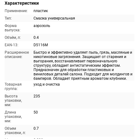
Характеристики
Применение:
пластик
Тип:
Смазка универсальная
Форма
аэрозоль
выпуска:
Объём, л:
0.4
EAN-13:
D5116M
Расширенное
Быстро и эффективно удаляет пыль, грязь, масляные и
описание:
никотиновые загрязнения. Защищает от старения и
выгорания, восстанавливает первоначальную
структуру, обладает антистатическим эффектом.
Предназначен для обработки пластиковых и
виниловых деталей салона. Подходит для молдингов и
бамперов. Обладает приятным ароматом клубники.
Товарная
уход и очистка
группа:
Высота
235
упаковки,
мм:
Длина
50
упаковки,
мм:
Объем
0.7
упаковки, л: