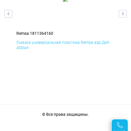
Remsa 1811364160
Rem
мД
Смазка универсальная пластика Remsa аэр ДиК
Сма
400мл
40
© Все права защищены.